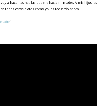
oy a hacer las natillas que me hacía mi madre. A mis hijos les
en todos estos platos como yo los recuerdo ahora.
i madre
".