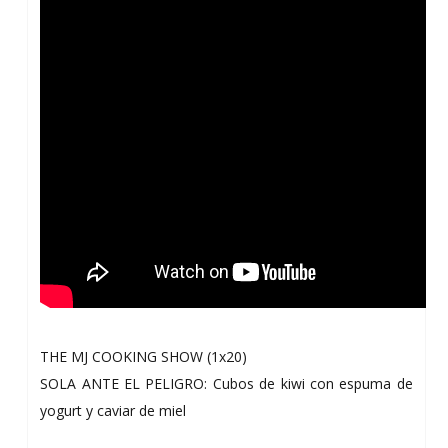
THE MJ COOKING SHOW (1x20)
SOLA ANTE EL PELIGRO: Cubos de kiwi con espuma de
yogurt y caviar de miel