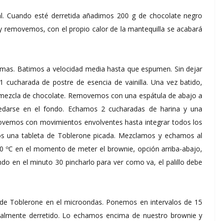
al. Cuando esté derretida añadimos 200 g de chocolate negro
y removemos, con el propio calor de la mantequilla se acabará
emas. Batimos a velocidad media hasta que espumen. Sin dejar
 cucharada de postre de esencia de vainilla. Una vez batido,
a mezcla de chocolate. Removemos con una espátula de abajo a
uedarse en el fondo. Echamos 2 cucharadas de harina y una
ovemos con movimientos envolventes hasta integrar todos los
os una tableta de Toblerone picada. Mezclamos y echamos al
0 ºC en el momento de meter el brownie, opción arriba-abajo,
 en el minuto 30 pincharlo para ver como va, el palillo debe
ta de Toblerone en el microondas. Ponemos en intervalos de 15
almente derretido. Lo echamos encima de nuestro brownie y