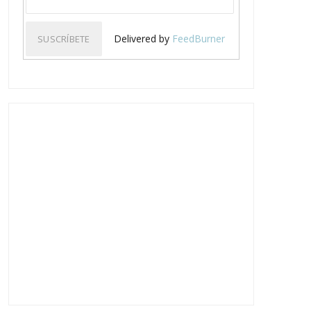
Delivered by
FeedBurner
LA COMIDA EN LAS
LA COMIDA EN LAS
PELÍCULAS DE FRANÇ...
PELÍCULAS DE DAVID...