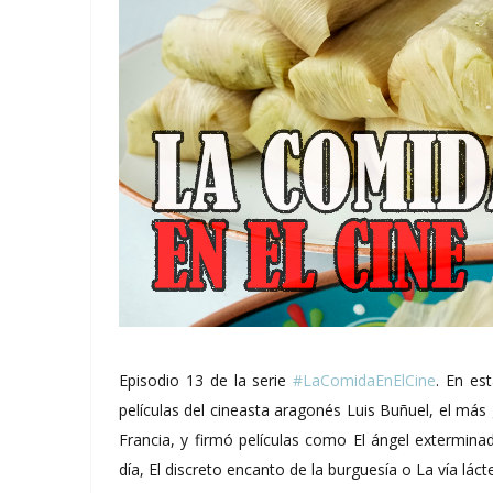
Episodio 13 de la serie
#LaComidaEnElCine
. En es
películas del cineasta aragonés Luis Buñuel, el más
Francia, y firmó películas como El ángel exterminad
día, El discreto encanto de la burguesía o La vía láct