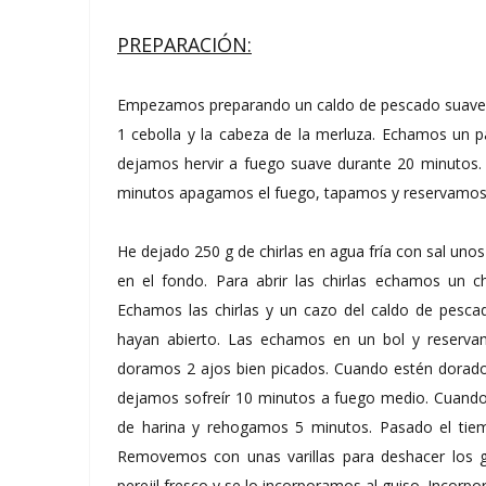
PREPARACIÓN:
Empezamos preparando un caldo de pescado suave. E
1 cebolla y la cabeza de la merluza. Echamos un p
dejamos hervir a fuego suave durante 20 minutos
minutos apagamos el fuego, tapamos y reservamo
He dejado 250 g de chirlas en agua fría con sal uno
en el fondo. Para abrir las chirlas echamos un ch
Echamos las chirlas y un cazo del caldo de pesc
hayan abierto. Las echamos en un bol y reserva
doramos 2 ajos bien picados. Cuando estén dorado
dejamos sofreír 10 minutos a fuego medio. Cuando
de harina y rehogamos 5 minutos. Pasado el tiem
Removemos con unas varillas para deshacer los
perejil fresco y se lo incorporamos al guiso. Incorpo