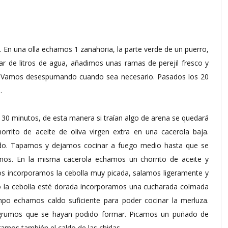
n una olla echamos 1 zanahoria, la parte verde de un puerro,
ar de litros de agua, añadimos unas ramas de perejil fresco y
. Vamos desespumando cuando sea necesario. Pasados los 20
s.
s 30 minutos, de esta manera si traían algo de arena se quedará
orrito de aceite de oliva virgen extra en una cacerola baja.
ado. Tapamos y dejamos cocinar a fuego medio hasta que se
mos. En la misma cacerola echamos un chorrito de aceite y
s incorporamos la cebolla muy picada, salamos ligeramente y
 la cebolla esté dorada incorporamos una cucharada colmada
po echamos caldo suficiente para poder cocinar la merluza.
 grumos que se hayan podido formar. Picamos un puñado de
ramos también el caldo de las chirlas.