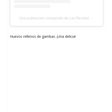
Una publicación compartida de Las Recetas de MJ (@lasrecetasdemj)
Huevos rellenos de gambas. ¡Una delicia!