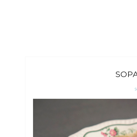
SOP
S