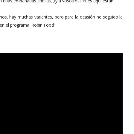
en unas empanadas criollas, ¿y a vosotros? Pues aquí están.
anos, hay muchas variantes, pero para la ocasión he seguido la
en el programa 'Robin Food'.