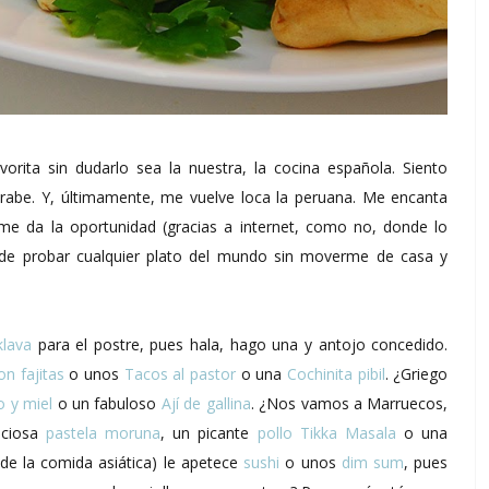
orita sin dudarlo sea la nuestra, la cocina española. Siento
 árabe. Y, últimamente, me vuelve loca la peruana. Me encanta
e da la oportunidad (gracias a internet, como no, donde lo
 de probar cualquier plato del mundo sin moverme de casa y
klava
para el postre, pues hala, hago una y antojo concedido.
n fajitas
o unos
Tacos al pastor
o una
Cochinita pibil
. ¿Griego
o y miel
o un fabuloso
Ají de gallina
. ¿Nos vamos a Marruecos,
iciosa
pastela moruna
, un picante
pollo Tikka Masala
o una
 de la comida asiática) le apetece
sushi
o unos
dim sum
, pues