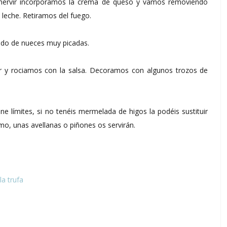
hervir incorporamos la crema de queso y vamos removiendo
 leche. Retiramos del fuego.
ado de nueces muy picadas.
vir y rociamos con la salsa. Decoramos con algunos trozos de
ne límites, si no tenéis mermelada de higos la podéis sustituir
smo, unas avellanas o piñones os servirán.
la trufa