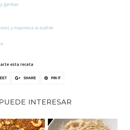
o y gambas
illones y mayonesa al azafrán
sa
rte esta receta
EET
SHARE
PIN IT
 PUEDE INTERESAR